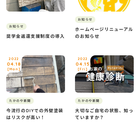
お知らせ
お知らせ
ホームページリニューアル
奨学⾦返還⽀援制度の導⼊
のお知らせ
2022
2022
04.18
04.15
[Mon]
[Fri]
たかのや新聞
たかのや新聞
今流行のDIYでの外壁塗装
大切なご自宅の状態、知っ
はリスクが高い！
ていますか？