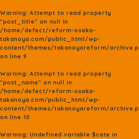
Warning
: Attempt to read property
"post_title" on null in
/home/defect/reform-osaka-
takanoya.com/public_html/wp-
content/themes/takanoyareform/archive.
on line
9
Warning
: Attempt to read property
"post_name" on null in
/home/defect/reform-osaka-
takanoya.com/public_html/wp-
content/themes/takanoyareform/archive.
on line
10
Warning
: Undefined variable $cate in