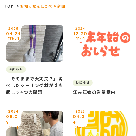
TOP
>
お知らせ＆たかのや新聞
2025
2024
04.24
12.20
[Thu]
[Fri]
お知らせ
「そのままで大丈夫？」劣
お知らせ
化したシーリング材が引き
起こす4つの問題
年末年始の営業案内
2024
2023
08.0
04.0
9
4
[Fri]
[Tue]