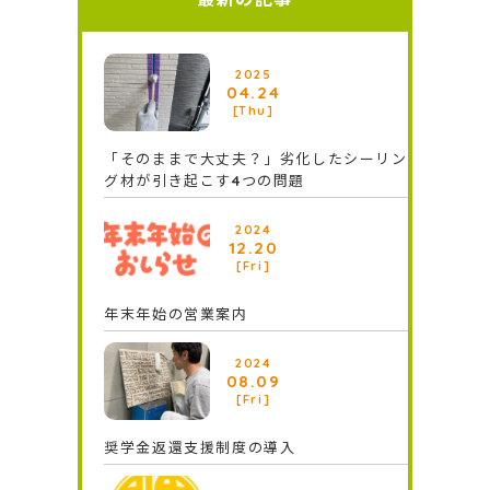
2025
04.24
[Thu]
「そのままで大丈夫？」劣化したシーリン
グ材が引き起こす4つの問題
2024
12.20
[Fri]
年末年始の営業案内
2024
08.09
[Fri]
奨学⾦返還⽀援制度の導⼊