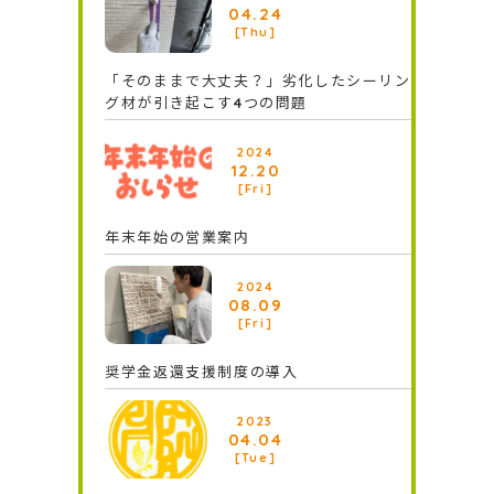
04.24
[Thu]
「そのままで大丈夫？」劣化したシーリン
グ材が引き起こす4つの問題
2024
12.20
[Fri]
年末年始の営業案内
2024
08.09
[Fri]
奨学⾦返還⽀援制度の導⼊
2023
04.04
[Tue]