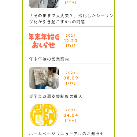
[Thu]
「そのままで大丈夫？」劣化したシーリン
グ材が引き起こす4つの問題
2024
12.20
[Fri]
年末年始の営業案内
2024
08.09
[Fri]
奨学⾦返還⽀援制度の導⼊
2023
04.04
[Tue]
ホームページリニューアルのお知らせ