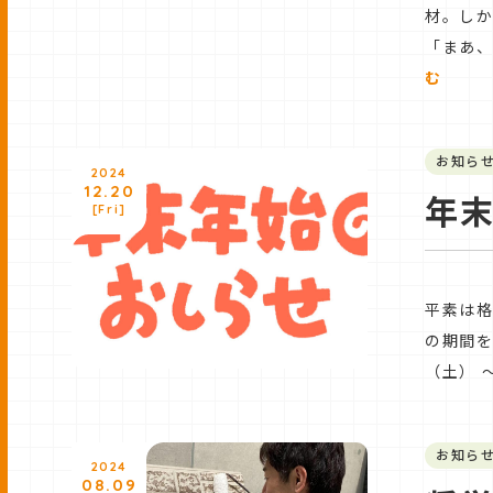
材。し
「まあ、
む
お知ら
2024
12.20
年
[Fri]
平素は格
の期間を
（土） 
お知ら
2024
08.09