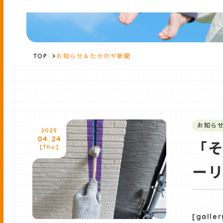
TOP
>
お知らせ＆たかのや新聞
お知ら
2025
04.24
「
[Thu]
ーリ
[gall