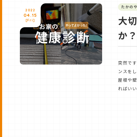
たかの
2022
04.15
大
[Fri]
か
突然です
ンスを
屋根や
ればい