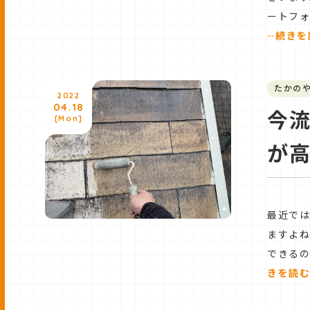
ートフ
…
続きを
たかの
2022
04.18
今流
[Mon]
が
最近では
ますよね
できるの
きを読