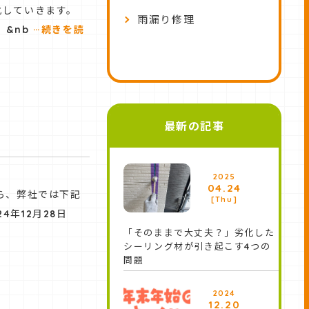
化していきます。
雨漏り修理
…
 &nb
続きを読
最新の記事
2025
04.24
ら、弊社では下記
[Thu]
年12月28日
「そのままで大丈夫？」劣化した
シーリング材が引き起こす4つの
問題
2024
12.20