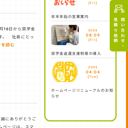
[Fri]
お見積り依頼
お問い合わせ・
年末年始の営業案内
⽉16⽇から奨学⾦
2024
08.09
す。 社員にとっ
[Fri]
きを読む
奨学⾦返還⽀援制度の導⼊
2023
04.04
[Tue]
ホームページリニューアルのお知
らせ
、誠にありがとうご
ムページは、スマ