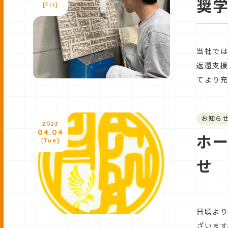
奨
[Fri]
当社では
返還⽀援
てより
お知ら
2023
04.04
ホ
[Tue]
せ
日頃よ
ざいます