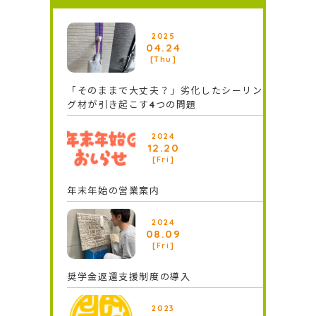
2025
04.24
[Thu]
「そのままで大丈夫？」劣化したシーリン
グ材が引き起こす4つの問題
2024
12.20
[Fri]
年末年始の営業案内
2024
08.09
[Fri]
奨学⾦返還⽀援制度の導⼊
2023