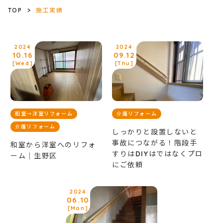
TOP
>
施工実績
2024
2024
10.16
09.12
[Wed]
[Thu]
和室→洋室リフォーム
介護リフォーム
介護リフォーム
しっかりと設置しないと
事故につながる！階段手
和室から洋室へのリフォ
すりはDIYはではなくプロ
ーム｜生野区
にご依頼
2024
06.10
[Mon]