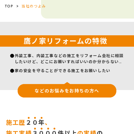
TOP
>
当社のつよみ
鷹ノ家リフォームの特徴
外装工事、内装工事などの施工をリフォーム会社に相談
したいけど、どこにお願いすればいいのか分からない…
家の安全を守ることができる施工をお願いしたい
こんなお悩みをお持ちの方へ
などのお悩みをお持ちの方へ
施工歴
２
０
年
、
施工実績
３
０
０
０
件以上
の実績
の